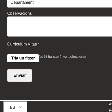
Observacions
Currículum Vitae *
No hi ha cap fitxer seleccionat
Tria un fitxer
Enviar
A
ES
P