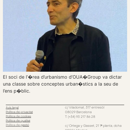
El soci de l’�rea d’urbanismo d’OUA�Group va dictar
una classe sobre conceptes urban�stics a la seu de
l’ens p�blic.
c/ Viladomat, 317 entresòl
Avís legal
Política de privacitat
08029 Barcelona
Política de cookies
T. (+34) 93 217 86 28
Política de qualitat
Política de
gestió
c/ Ortega y Gasset, 21 1ª planta, dcha