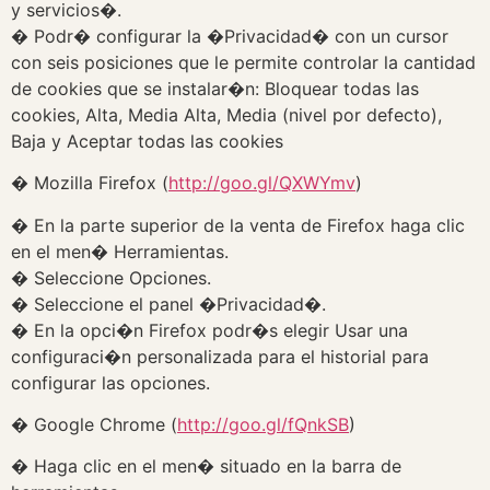
y servicios�.
� Podr� configurar la �Privacidad� con un cursor
con seis posiciones que le permite controlar la cantidad
de cookies que se instalar�n: Bloquear todas las
cookies, Alta, Media Alta, Media (nivel por defecto),
Baja y Aceptar todas las cookies
� Mozilla Firefox (
http://goo.gl/QXWYmv
)
� En la parte superior de la venta de Firefox haga clic
en el men� Herramientas.
� Seleccione Opciones.
� Seleccione el panel �Privacidad�.
� En la opci�n Firefox podr�s elegir Usar una
configuraci�n personalizada para el historial para
configurar las opciones.
� Google Chrome (
http://goo.gl/fQnkSB
)
� Haga clic en el men� situado en la barra de