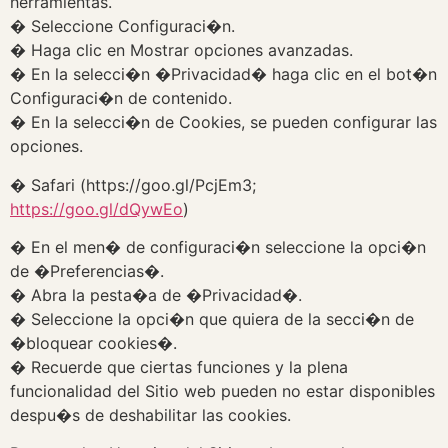
herramientas.
� Seleccione Configuraci�n.
� Haga clic en Mostrar opciones avanzadas.
� En la selecci�n �Privacidad� haga clic en el bot�n
Configuraci�n de contenido.
� En la selecci�n de Cookies, se pueden configurar las
opciones.
� Safari (https://goo.gl/PcjEm3;
https://goo.gl/dQywEo
)
� En el men� de configuraci�n seleccione la opci�n
de �Preferencias�.
� Abra la pesta�a de �Privacidad�.
� Seleccione la opci�n que quiera de la secci�n de
�bloquear cookies�.
� Recuerde que ciertas funciones y la plena
funcionalidad del Sitio web pueden no estar disponibles
despu�s de deshabilitar las cookies.