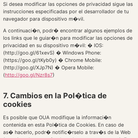
Si desea modificar las opciones de privacidad sigue las
instrucciones especificadas por el desarrollador de tu
navegador para dispositivo m�vil.
A continuaci�n, podr� encontrar algunos ejemplos de
los links que le guiar�n para modificar las opciones de
privacidad en su dispositivo m�vil: � IOS:
(http://goo.gl/61xevS) � Windows Phone:
(https://goo.gl/tKyb0y) � Chrome Mobile:
(http://goo.gl/XJp7N) � Opera Mobile:
(
http://goo.gl/Nzr8s7
)
7. Cambios en la Pol�tica de
cookies
Es posible que OUA modifique la informaci�n
contenida en esta Pol�tica de Cookies. En caso de
as� hacerlo, podr� notific�rselo a trav�s de la Web