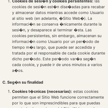
Cookies de sesi�n y cookies persistentes:
las
cookies de sesi�n est�n dise�adas para recabar
y almacenar datos mientras accede como Usuario
al sitio web (en adelante, �Sitio Web�). La
informaci�n se conserva �nicamente durante la
sesi�n, y desaparece al terminar �sta. Las
cookies persistentes, sin embargo, almacenan su
informaci�n como Usuario por un per�odo de
tiempo m�s largo, que puede ser accedida y
tratada por el responsable de cada cookie durante
dicho per�odo. Este per�odo var�a seg�n
cada cookie, y puede ir de unos minutos a varios
a�os.
C. Seg�n su finalidad
Cookies t�cnicas (necesarias):
estas cookies
permiten que el Sitio Web funcione correctamente
por lo que son imprescindibles para que puedas