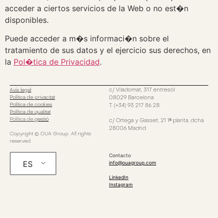
acceder a ciertos servicios de la Web o no est�n
disponibles.
Puede acceder a m�s informaci�n sobre el
tratamiento de sus datos y el ejercicio sus derechos, en
la
Pol�tica de Privacidad
.
c/ Viladomat, 317 entresòl
Avís legal
Política de privacitat
08029 Barcelona
Política de cookies
T. (+34) 93 217 86 28
Política de qualitat
Política de
gestió
c/ Ortega y Gasset, 21 1ª planta, dcha
28006 Madrid
Copyright © OUA Group. All rights
reserved.
Contacto
ES
info@ouagroup.com
LinkedIn
Instagram