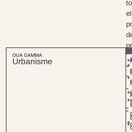
to
el
p
d
p
OUA GAMMA
Urbanisme