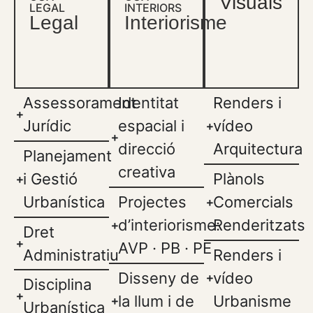
Visuals
LEGAL
INTERIORS
Legal
Interiorisme
Assessorament
Identitat
Renders i
Jurídic
espacial i
vídeo
direcció
Arquitectura
Planejament
creativa
i Gestió
Plànols
Urbanística
Projectes
Comercials
d’interiorisme:
Renderitzats
Dret
AVP · PB · PE
Administratiu
Renders i
Disseny de
vídeo
Disciplina
la llum i de
Urbanisme
Urbanística