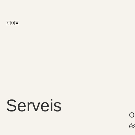
Serveis
O
é