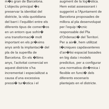
m�s gran de Barcelona.
augment de la log�stica.
L’objectiu principal �s
Hem estat assessorant i
preservar la identitat del
suggerint a l’Ajuntament de
districte, la vida quotidiana
Barcelona proposades de
del barri i l’equilibri entre els
millora al pla desenvolupat
diferents tipus de comer�os
per l’equip t�cnic
en un entorn que sofrir�
responsable del Pla
una transformaci� molt
d’Ordenaci� del Territori.
important en els pr�xims
Per a aix�, hem utilitzat
anys amb la implantaci� del
t�cniques capdavanteres
pla de la superilla de
d’an�lisi espacial basades
Barcelona. En els �ltims
en big data i models
anys, l’activitat comercial en
predictius, per a configurar
aquest districte s’ha
una normativa din�mica i
incrementat i especialitzat a
flexible en funci� dels
causa d’una excessiva
diferents escenaris
pressi� tur�stica i el
plantejats en el districte.