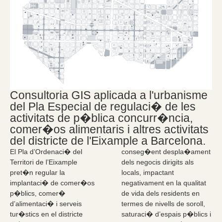
Consultoria GIS aplicada a l'urbanisme
del Pla Especial de regulaci� de les
activitats de p�blica concurr�ncia,
comer�os alimentaris i altres activitats
del districte de l'Eixample a Barcelona.
El Pla d’Ordenaci� del
conseg�ent despla�ament
Territori de l’Eixample
dels negocis dirigits als
pret�n regular la
locals, impactant
implantaci� de comer�os
negativament en la qualitat
p�blics, comer�
de vida dels residents en
d’alimentaci� i serveis
termes de nivells de soroll,
tur�stics en el districte
saturaci� d’espais p�blics i