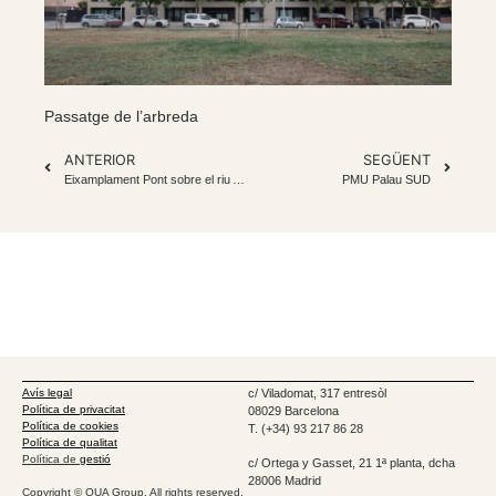
Passatge de l’arbreda
ANTERIOR
SEGÜENT
Eixamplament Pont sobre el riu Anoia
PMU Palau SUD
Avís legal
c/ Viladomat, 317 entresòl
Política de privacitat
08029 Barcelona
Política de cookies
T. (+34) 93 217 86 28
Política de qualitat
Política de
gestió
c/ Ortega y Gasset, 21 1ª planta, dcha
28006 Madrid
Copyright © OUA Group. All rights reserved.