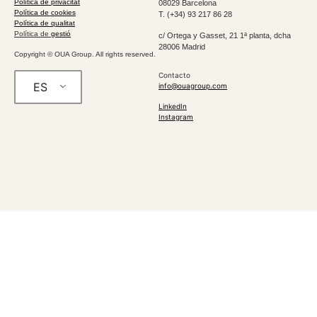
Política de privacitat
08029 Barcelona
Política de cookies
T. (+34) 93 217 86 28
Política de qualitat
Política de
gestió
c/ Ortega y Gasset, 21 1ª planta, dcha
28006 Madrid
Copyright © OUA Group. All rights reserved.
Contacto
ES
info@ouagroup.com
LinkedIn
Instagram